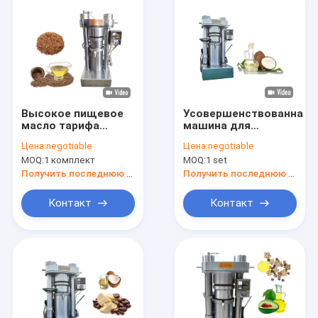
Высокое пищевое
Усовершенствованная
масло тарифа
машина для
масла делая
добычи кокосового
Цена:
negotiable
Цена:
negotiable
машину, машину
масла с емкостью
MOQ:
1 комплект
MOQ:
1 set
извлечения
1230 кг и емкостью
пищевого масла
партии 13 кг/партия
Получить последнюю цену
Получить последнюю цену
380В
Контакт
Контакт
Дом
Продукты
Ролики