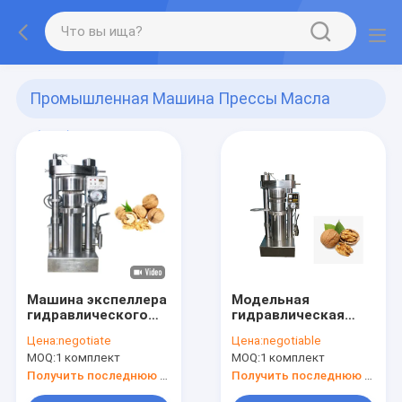
Промышленная Машина Прессы Масла
(513)
Машина экспеллера
Модельная
гидравлического
гидравлическая
масла экстрактора
машина извлечения
Цена:
negotiate
Цена:
negotiable
масла прессы
масла льняного
MOQ:
1 комплект
MOQ:
1 комплект
давления
семени машины
деятельности 60
прессы масла
Получить последнюю цену
Получить последнюю цену
Мпа холодная
мустарда 250