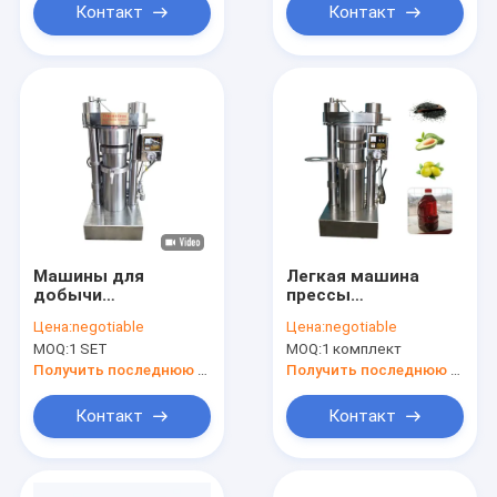
Контакт
Контакт
Машины для
Легкая машина
добычи
прессы
касторового масла
гидравлического
Цена:
negotiable
Цена:
negotiable
60 МПа,
масла экстрактора
MOQ:
1 SET
MOQ:
1 комплект
маслопрессер с
масла пользы для
сплавным
масла сезама
Получить последнюю цену
Получить последнюю цену
материалом
Контакт
Контакт