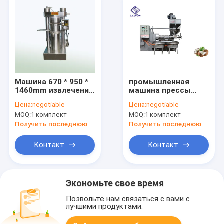
Машина 670 * 950 *
промышленная
1460mm извлечения
машина прессы
масла
масла 380В,
Цена:
negotiable
Цена:
negotiable
автоматического
высокая
MOQ:
1 комплект
MOQ:
1 комплект
холодного
эффективность
экстрактора масла
машины извлечения
Получить последнюю цену
Получить последнюю цену
прессы небольшая
кокосового масла
Контакт
Контакт
Экономьте свое время
Позвольте нам связаться с вами с
лучшими продуктами.