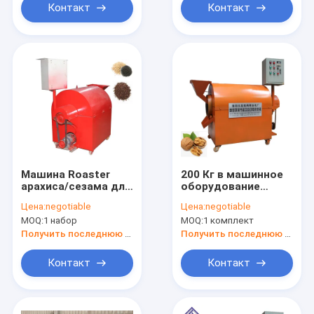
Контакт
Контакт
Машина Roaster
200 Кг в машинное
арахиса/сезама для
оборудование
горячей прессы
жарки грецкого
Цена:
negotiable
Цена:
negotiable
ореха машины
MOQ:
1 набор
MOQ:
1 комплект
жарки часа
промышленное
Получить последнюю цену
Получить последнюю цену
Контакт
Контакт