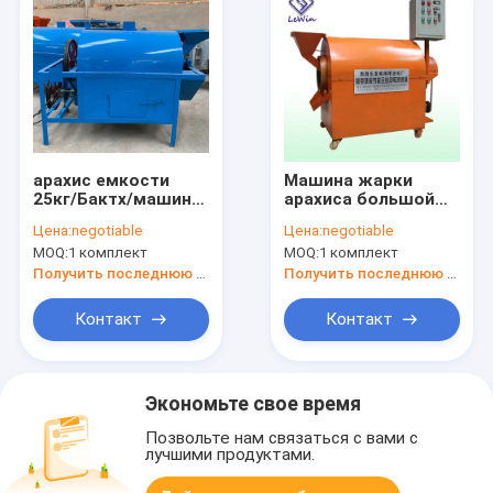
арахис емкости
Машина жарки
25кг/Бактх/машина
арахиса большой
Роастер сезама с
емкости, машина
Цена:
negotiable
Цена:
negotiable
высокой
жарки арахиса
MOQ:
1 комплект
MOQ:
1 комплект
эффективностью
гарантия 1 года
малошумной
Получить последнюю цену
Получить последнюю цену
Контакт
Контакт
Экономьте свое время
Позвольте нам связаться с вами с
лучшими продуктами.