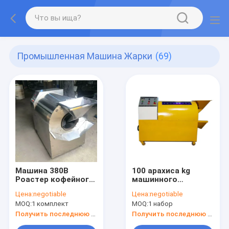
Промышленная Машина Жарки
(69)
Машина 380В
100 арахиса kg
Роастер кофейного
машинного
зерна серебряного
оборудования
Цена:
negotiable
Цена:
negotiable
цвета
Roaster для
MOQ:
1 комплект
MOQ:
1 набор
электрическая с
промышленной
гарантией 1 года
жарки
Получить последнюю цену
Получить последнюю цену