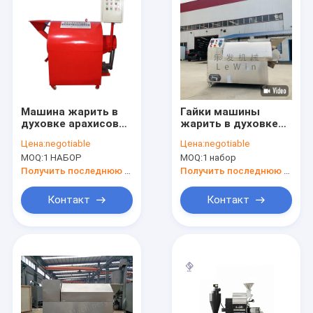
Машина жарить в
Гайки машины
духовке арахисов
жарить в духовке
каштана
высокой
Цена:
negotiable
Цена:
negotiable
промышленная с
эффективности
MOQ:
1 НАБОР
MOQ:
1 набор
автоматической
прибор
разрядкой
промышленной
Получить последнюю цену
Получить последнюю цену
более сухой
Контакт
Контакт
Дом
Продукты
Ролики