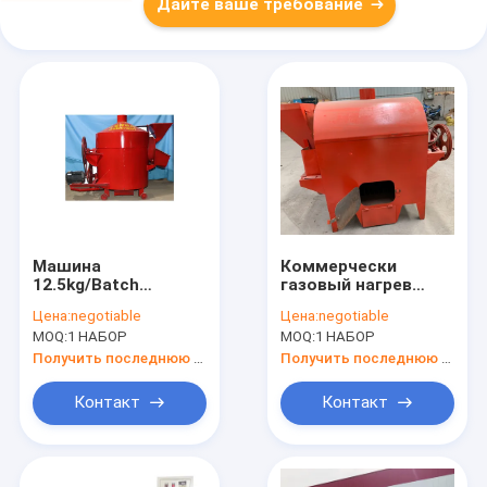
Дайте ваше требование
Машина
Коммерчески
12.5kg/Batch
газовый нагрев
жарить в духовке
оборудования
Цена:
negotiable
Цена:
negotiable
горизонтального
жарить в духовке
MOQ:
1 НАБОР
MOQ:
1 НАБОР
цилиндра
гайки 25kg/Batch
промышленная
Получить последнюю цену
Получить последнюю цену
Контакт
Контакт