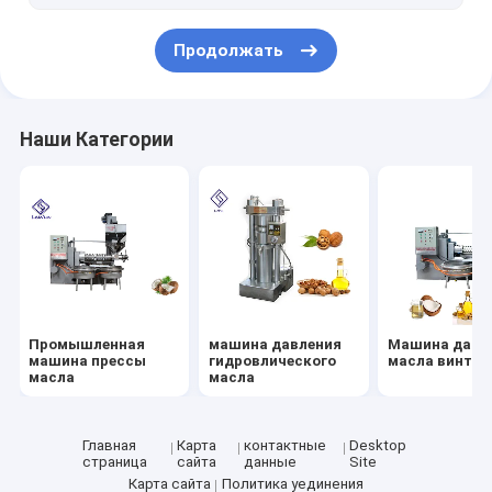
Линия добычи нефти
Продолжать
Наши Категории
Промышленная
машина давления
Машина давл
машина прессы
гидровлического
масла винта
масла
масла
Главная
Карта
контактные
Desktop
страница
сайта
данные
Site
Карта сайта
Политика уединения