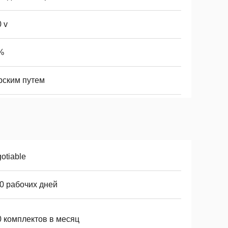
 v
%
рским путем
otiable
10 рабочих дней
0 комплектов в месяц