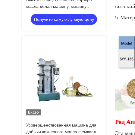
высокий
масла делая машину, машину
извлечения пищевого масла 380В
Матер
5.
Получите самую лучшую цену
Видео
Ряд Ап
Усовершенствованная машина для
добычи кокосового масла с емкостью
Эта маш