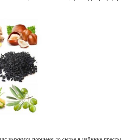
ушс выжимка поршеня до сырье в чайнике прессы.