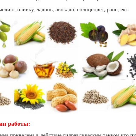
мелию, оливку, ладонь, авокадо, солнцецвет, рапс, ект.
ип работы:
ина приведена в действие гидравлическим танком что п