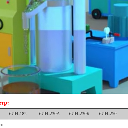
тр:
6ИИ-185
6ИИ-230А
6ИИ-230Б
6ИИ-250
ть