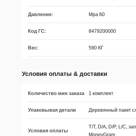
Давление:
Mpa 60
Код ГС:
8479200000
Вес:
590 КГ
Условия оплаты & доставки
Количество мин заказа
1 комплект
Упаковывая детали
Деревянный пакет с
T/T, D/A, D/P, L/C, 
Условия оплаты
MoneyGram