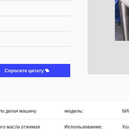
Спросите цитату
ло делая машину
модель:
6И
ого масла отжимая
Использование:
Хо