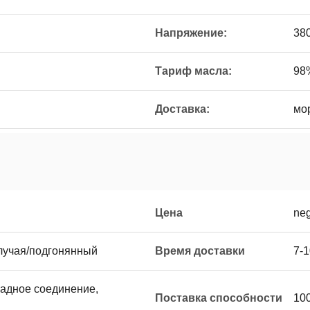
Напряжение:
380
Тариф масла:
98
Доставка:
мо
Цена
neg
лучая/подгонянный
Время доставки
7-
западное соединение,
Поставка способности
10