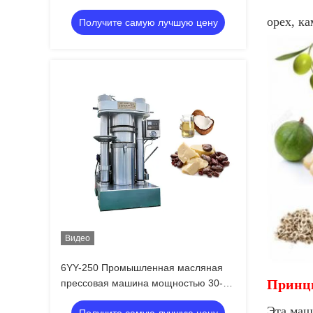
1230 кг и емкостью партии 13 кг/
орех, ка
Получите самую лучшую цену
партия
Видео
6YY-250 Промышленная масляная
Принц
прессовая машина мощностью 30-50
кг/ч и однофазным / трехфазным
Эта маш