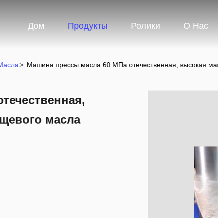
Дом
Продукты
Ролики
О Нас
Масла
>
Машина прессы масла 60 МПа отечественная, высокая ма
отечественная,
щевого масла