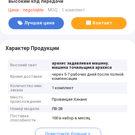
высоким кпд передачи
Цена：negotiable
MOQ：1 комплект
Лучшая цена
Контакт
Характер Продукции
,
арахис задавливая машину
Высокий свет
машина точильщика арахиса
через 5-7 рабочих дней после полной
Время доставки
компенсации
Количество мин
1 комплект
заказа
Место
Провинция Хэнаня
происхождения
Номер модели
ЛВ-28
Поставка
100 в набор в месяц
способности
Осмотрите больше