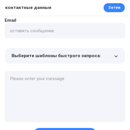
контактные данные
Затем
Email
Выберите шаблоны быстрого запроса:
Цена продукта
Min.order quantity
Запрос образцов
Подробнее