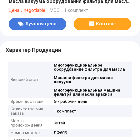
масла вакуума оборудования фильтра для масла
для арахисового масла
Цена：negotiable
MOQ：1 комплект
Лучшая цена
Контакт
Характер Продукции
Многофункциональное
оборудование фильтра для масла
,
Машина фильтра для масла
Высокий свет
вакуума
,
Многофункциональная машина
фильтра для масла арахиса
Время доставки
5-7 рабочий день
Количество мин
1 комплект
заказа
Место
Китай
происхождения
Номер модели
ЛФ60Б