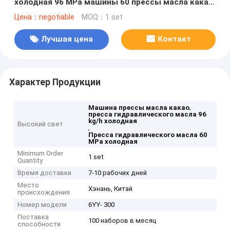
холодная 96 MPa машины 60 прессы масла какао
Kg/H
Цена：negotiable
MOQ：1 set
Лучшая цена
Контакт
Характер Продукции
,
Машина прессы масла какао
пресса гидравлического масла 96
kg/h холодная
Высокий свет
,
Пресса гидравлического масла 60
MPa холодная
Minimum Order
1 set
Quantity
Время доставки
7-10 рабочих дней
Место
Хэнань, Китай
происхождения
Номер модели
6YY- 300
Поставка
100 наборов в месяц
способности