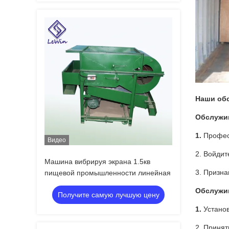
Наши об
Обслужи
1.
Профес
Видео
2. Войдит
Машина вибрируя экрана 1.5кв
3. Призн
пищевой промышленности линейная
Обслужи
Получите самую лучшую цену
1.
Установ
2. Принят