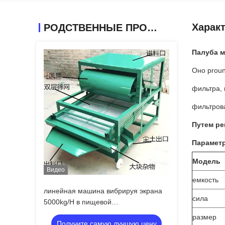
Харак
РОДСТВЕННЫЕ ПРОДУКТЫ
Палуба м
Оно prou
фильтра, 
фильтрова
Путем ре
Парамет
Модель
Видео
емкость
линейная машина вибрируя экрана
сила
5000kg/H в пищевой
промышленности
размер
Получите самую лучшую цену