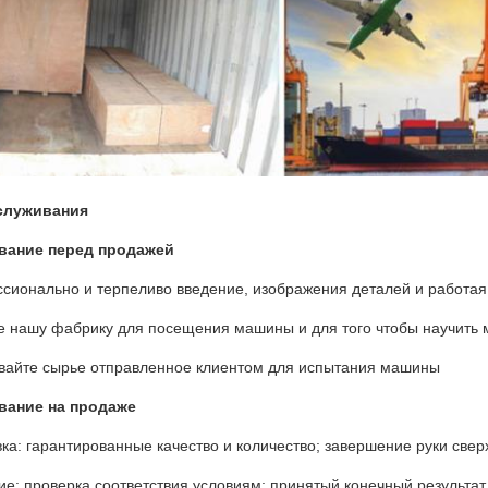
служивания
вание перед продажей
сионально и терпеливо введение, изображения деталей и работая 
е нашу фабрику для посещения машины и для того чтобы научить 
авайте сырье отправленное клиентом для испытания машины
вание на продаже
ка: гарантированные качество и количество; завершение руки свер
ие: проверка соответствия условиям; принятый конечный результат.