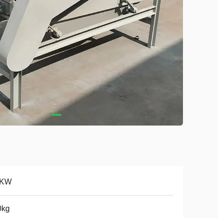
2KW
0kg