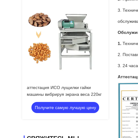
3. Технич
обслужива
Обслужи
1.
Технич
2. Постав
3. 24 час
Аттестац
аттестация ИСО лущилки гайки
машины вибрируя экрана веса 220кг
Получите самую лучшую цену