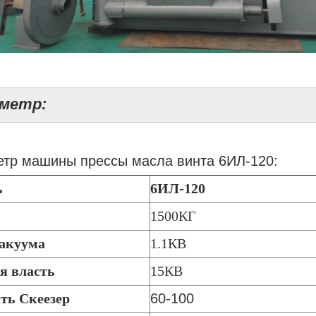
метр:
тр машины прессы масла винта 6ИЛ-120:
ь
6ИЛ-120
1500КГ
акуума
1.1КВ
я власть
15КВ
ть Скеезер
60-100