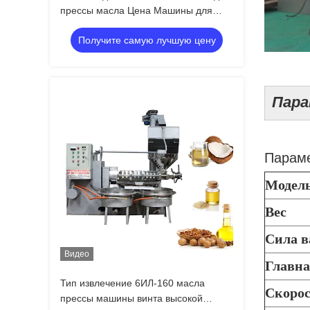
прессы масла Цена Машины для
масла арахисового канолы С 380В
Получите самую лучшую цену
Пара
Параме
Модел
Вес
Сила в
Видео
Главна
Тип извлечение 6ИЛ-160 масла
Скорос
прессы машины винта высокой