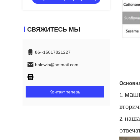
СВЯЖИТЕСЬ МЫ
86--15617821227
hnlewin@hotmail.com
Основна
Контакт теперь
маши
1.
вторич
наша
2.
отвеча