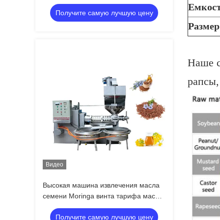
эффективности/винта прессы
Емкост
Получите самую лучшую цену
Разме
Наше с
рапсы,
Видео
Высокая машина извлечения масла
семени Moringa винта тарифа масла
с фидером торта масла
Получите самую лучшую цену