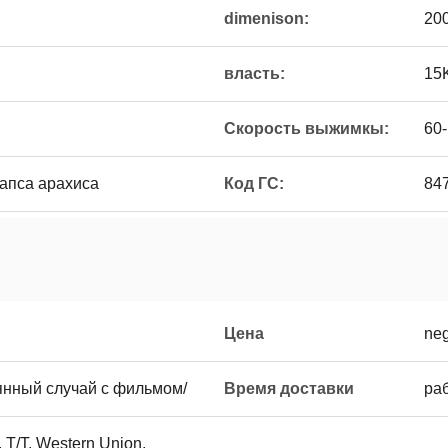
dimenison:
20
власть:
15
Скорость выжимкы:
60
рапса арахиса
Код ГС:
84
Цена
neg
нный случай с фильмом/
Время доставки
ра
 T/T, Western Union,