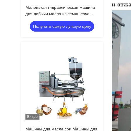
и отжа
Маленькая гидравлическая машина
для добычи масла из семян сача
инчи Машина для прессования
Получите самую лучшую цену
масла
Видео
Машины для масла сои Машины для