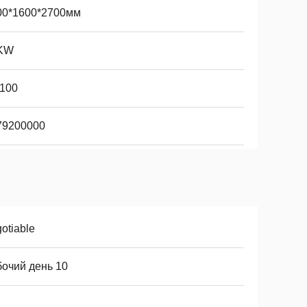
00*1600*2700мм
KW
-100
79200000
otiable
бочий день 10