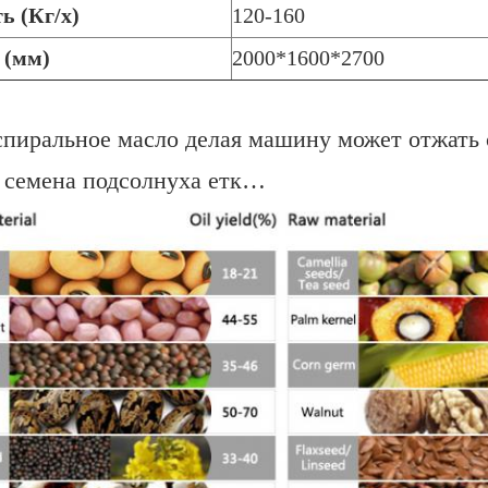
ь (Кг/х)
120-160
р
(мм)
2000*1600*2700
пиральное масло делая машину может отжать с
 семена подсолнуха етк…