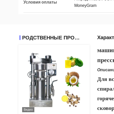
Условия оплаты
MoneyGram
Харак
РОДСТВЕННЫЕ ПРОДУКТЫ
машин
пресс
Описан
Для вс
спира
горяч
сковор
Видео