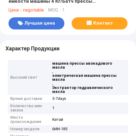
емкости машины 4 Кг/Батч прессы
гидравлического масла
Цена：negotiable
MOQ：1
Лучшая цена
Контакт
Характер Продукции
машина прессы авокадового
масла
,
электрическая машина прессы
Высокий свет
масла
,
Экстрактор гидравлического
масла
Время доставки
5-7days
Количество мин
1
заказа
Место
Китай
происхождения
Номер модели
6ИИ-185