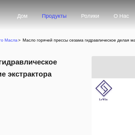
Дом
Продукты
Ролики
О Нас
го Масла
>
Масло горячей прессы сезама гидравлическое делая м
 гидравлическое
е экстрактора