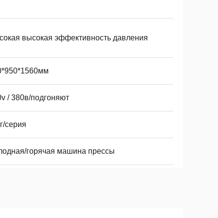
сокая высокая эффективность давления
0*950*1560мм
v / 380в/подгоняют
г/серия
лодная/горячая машина прессы