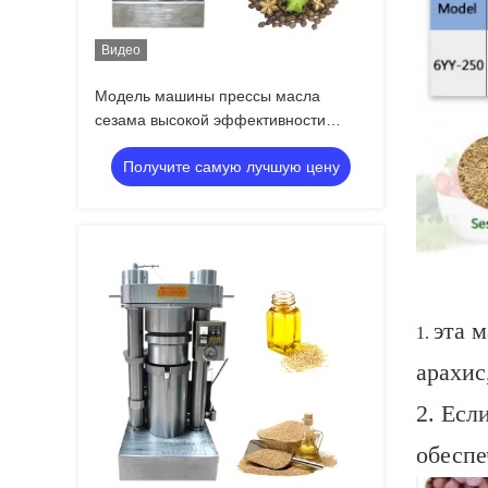
Видео
Модель машины прессы масла
сезама высокой эффективности
гидравлическая
Получите самую лучшую цену
эта 
1.
арахис
2.
Если
обеспе