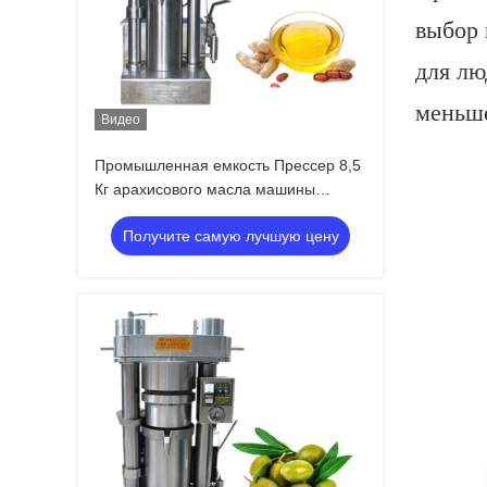
выбор 
для лю
меньше
Видео
Промышленная емкость Прессер 8,5
Кг арахисового масла машины
прессы гидравлического масла/серии
Получите самую лучшую цену