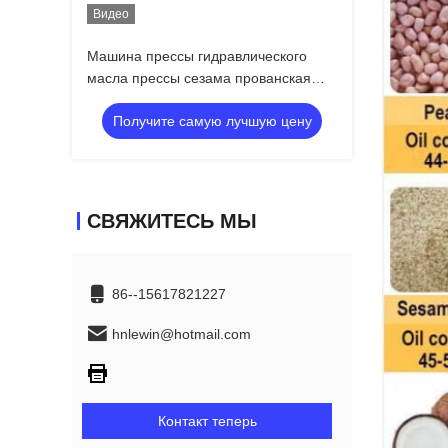
Видео
Машина прессы гидравлического
масла прессы сезама прованская
горячая подгоняет напряжение тока
Получите самую лучшую цену
СВЯЖИТЕСЬ МЫ
86--15617821227
hnlewin@hotmail.com
Контакт теперь