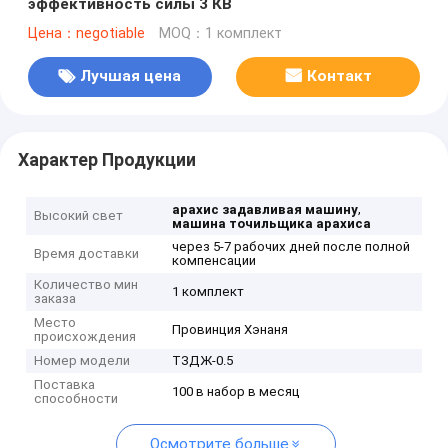
эффективность силы 3 КВ
Цена：negotiable
MOQ：1 комплект
Лучшая цена
Контакт
Характер Продукции
,
арахис задавливая машину
Высокий свет
машина точильщика арахиса
через 5-7 рабочих дней после полной
Время доставки
компенсации
Количество мин
1 комплект
заказа
Место
Провинция Хэнаня
происхождения
Номер модели
ТЗДЖ-0.5
Поставка
100 в набор в месяц
способности
Осмотрите больше