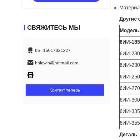
Материал
Другие 
СВЯЖИТЕСЬ МЫ
Модель
6ИИ-185
86--15617821227
6ИИ-23
hnlewin@hotmail.com
6ИИ-23
6ИИ-250
6ИИ-270
Контакт теперь
6ИИ-300
6ИИ-335
6ИИ-355
Деталь