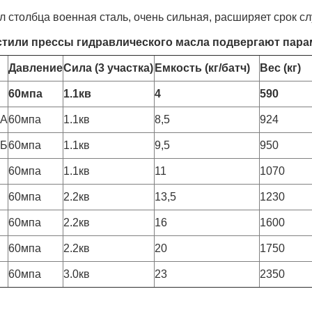
 столбца военная сталь, очень сильная, расширяет срок с
стили прессы гидравлического масла подвергают пар
Давление
Сила (3 участка)
Емкость (кг/батч)
Вес (кг)
60мпа
1.1кв
4
590
0А
60мпа
1.1кв
8,5
924
0Б
60мпа
1.1кв
9,5
950
60мпа
1.1кв
11
1070
60мпа
2.2кв
13,5
1230
60мпа
2.2кв
16
1600
60мпа
2.2кв
20
1750
60мпа
3.0кв
23
2350