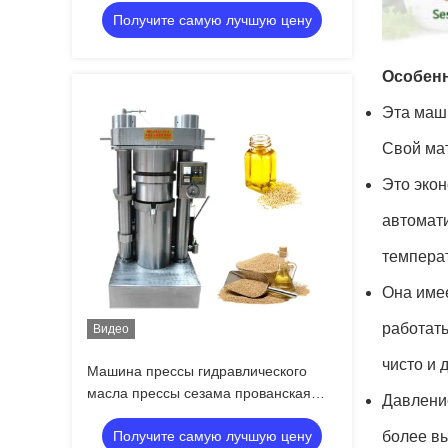
Получите самую лучшую цену
Особенн
Эта маш
Свой ма
Это эко
автомати
темпера
Она имее
работать
Видео
чисто и 
Машина прессы гидравлического
масла прессы сезама прованская
Давлени
горячая подгоняет напряжение тока
Получите самую лучшую цену
более в