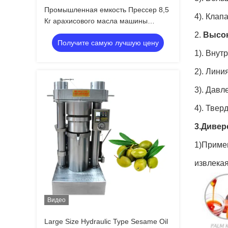
Промышленная емкость Прессер 8,5
4). Клап
Кг арахисового масла машины
прессы гидравлического масла/серии
2.
Высок
Получите самую лучшую цену
1). Внут
2). Лини
3). Давл
4). Твер
3.Дивер
1)Приме
извлека
Видео
Large Size Hydraulic Type Sesame Oil