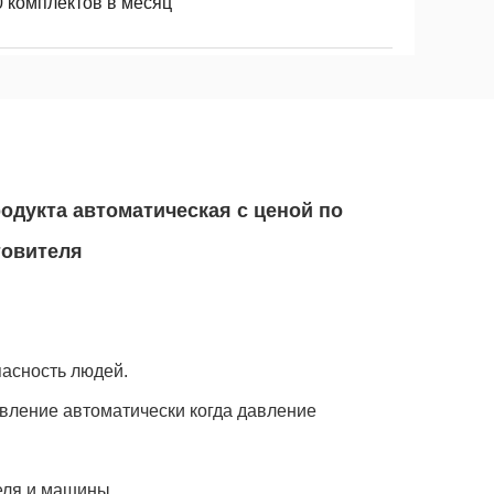
0 комплектов в месяц
одукта автоматическая с ценой по
товителя
пасность людей.
авление автоматически когда давление
еля и машины.