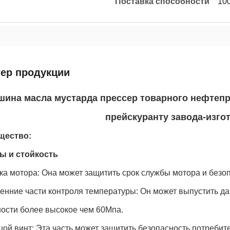
Поставка способности
10
тер продукции
ина масла мустарда прессер товарного нефтепр
прейскуранту завода-изго
щество:
ы и стойкость
ка мотора: Она может защитить срок службы мотора и безо
ренние части контроля температуры: Он может выпустить д
ности более высокое чем 60Мпа.
шой винт: Эта часть может защитить безопасность потребит