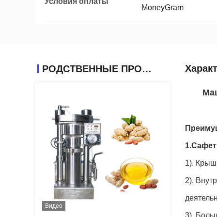
Условия оплаты
MoneyGram
Харак
РОДСТВЕННЫЕ ПРОДУКТЫ
Маш
Преиму
1.Сафет
1). Крыш
2). Внут
деятель
Видео
3). Боль