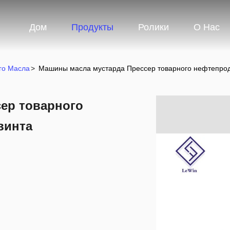
Дом
Продукты
Ролики
О Нас
го Масла
>
Машины масла мустарда Прессер товарного нефтепроду
ер товарного
винта