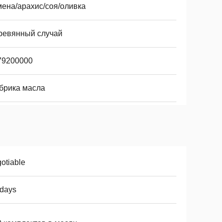
мена/арахис/соя/оливка
ревянный случай
79200000
брика масла
otiable
7days