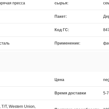
орячая пресса
сырья:
се
Пакет:
Де
Код ГС:
84
сталь
Применение:
фа
Цена
neg
Время доставки
5-
 T/T, Western Union,