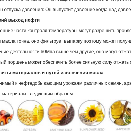
ан отпуска давления: Он выпустит давление когда над давл
ий выход нефти
ренние части контроля температуры могут разрешить пробл
я масла точна, оно фильтрует выпарку поэтому может получ
ение деятельности 60Мпа выше чем другие, оно могут отжа
дый поршень может обеспечить более сильную силу отжать 
ситы материалов и путей извлечения масла
нимый к нефтедобывающим урожаям различных семян, арахи
я материалы следующим образом: