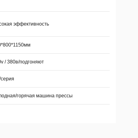
сокая эффективность
0*800*1150мм
v / 380в/подгоняют
/серия
лодная/горячая машина прессы