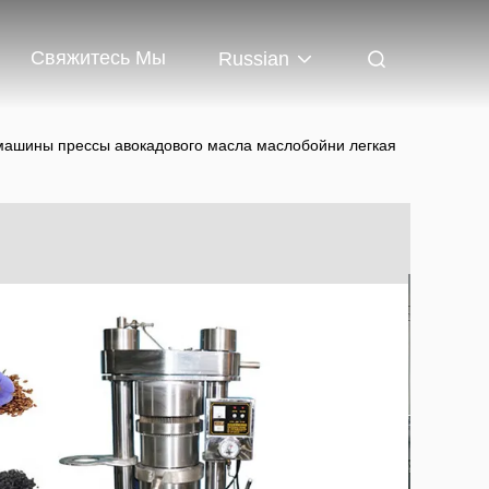
Свяжитесь Мы
Russian
машины прессы авокадового масла маслобойни легкая