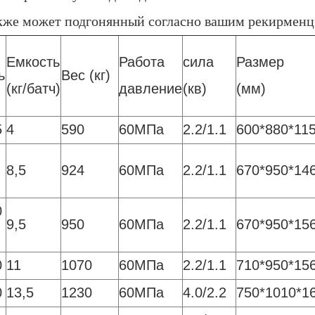
акже может подгонянный согласно вашим рекирменц
Емкость
Работа
сила
Размер
ь
Вес (кг)
(кг/батч)
давление
(кв)
(мм)
5
4
590
60МПа
2.2/1.1
600*880*11
8,5
924
60МПа
2.2/1.1
670*950*14
0
9,5
950
60МПа
2.2/1.1
670*950*15
0
11
1070
60МПа
2.2/1.1
710*950*15
0
13,5
1230
60МПа
4.0/2.2
750*1010*1