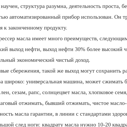
научен, структура разумна, деятельность проста, б
тью автоматизированный прибор использован. Он тр
я к законченному продукту.
рессер масла имеет много преимуществ, следующим
ий выход нефти, выход нефти 30% более высокий ч
ельный экономический чистый доход.
вые сбережения, такой же выход могут сохранить ра
а широко: универсальная машина, может сжимать б
 лен, сезам, рапс, солнцецвет масла, хлопковое семя, 
аговый отжимать, бывший отжимать, чистое масло-
ость масла гарантии, в линии с стандартами здоро
ьшой след ноги: квадрату масла нужно 10-20 квадр