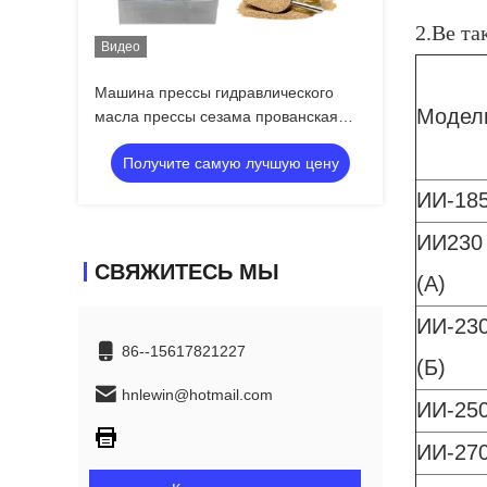
2.Ве т
Видео
Машина прессы гидравлического
Модел
масла прессы сезама прованская
горячая подгоняет напряжение тока
Получите самую лучшую цену
ИИ-18
ИИ230
СВЯЖИТЕСЬ МЫ
(А)
ИИ-23
86--15617821227
(Б)
hnlewin@hotmail.com
ИИ-25
ИИ-27