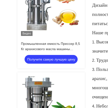
Дизайн 
полнос
питатьс
Наше п
Видео
Высок
1.
Промышленная емкость Прессер 8,5
Кг арахисового масла машины
значит
прессы гидравлического масла/серии
Получите самую лучшую цену
Трудо
2.
Польз
3.
арахис,
многош
очищенн
Небол
4.