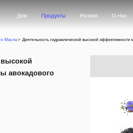
Дом
Продукты
Ролики
О Нас
го Масла
>
Деятельность гидравлической высокой эффективности 
 высокой
ы авокадового