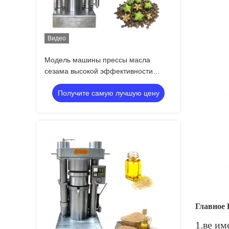
Видео
Модель машины прессы масла
сезама высокой эффективности
гидравлическая
Получите самую лучшую цену
Главное 
1.ве им