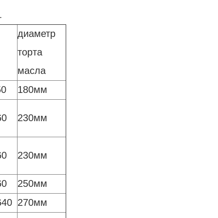
.
диаметр
торта
масла
50
180мм
60
230мм
60
230мм
60
250мм
640
270мм