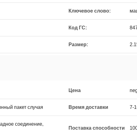
Ключевое слово:
ма
Код ГС:
84
Размер:
2.1
Цена
neg
нный пакет случая
Время доставки
7-
западное соединение,
Поставка способности
10