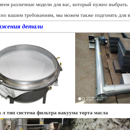
еем различные модели для вас, который нужно выбрать.
сно вашим требованиям, мы можем также подгонять для в
ажения детали
 л тип система фильтра вакуума торта масла