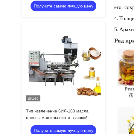
Получите самую лучшую цену
его, со
Толщи
4.
Арахи
5.
Ряд пр
Видео
Тип извлечение 6ИЛ-160 масла
прессы машины винта высокой
эффективности/винта прессы
Получите самую лучшую цену