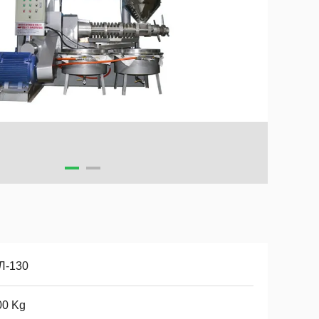
Л-130
00 Kg