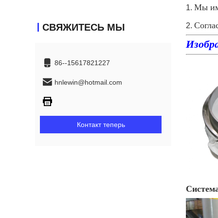
Мы им
1.
Согла
2.
СВЯЖИТЕСЬ МЫ
Изобр
86--15617821227
hnlewin@hotmail.com
Контакт теперь
Система