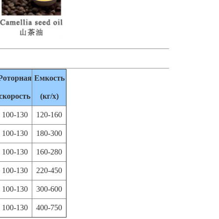
Роторная
Емкость
скорость
(кг/х)
100-130
120-160
100-130
180-300
100-130
160-280
100-130
220-450
100-130
300-600
100-130
400-750