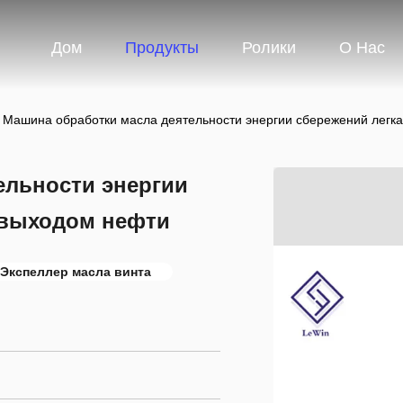
Дом
Продукты
Ролики
О Нас
Машина обработки масла деятельности энергии сбережений легк
ельности энергии
 выходом нефти
Экспеллер масла винта