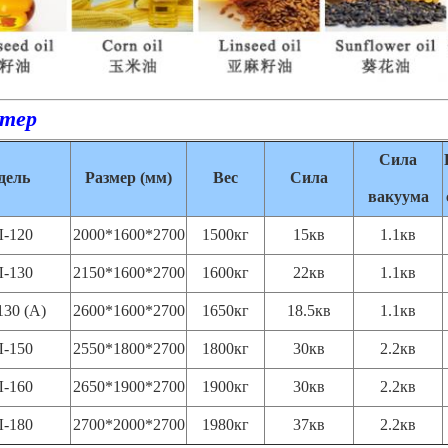
тер
Сила
дель
Размер (мм)
Вес
Сила
вакуума
-120
2000*1600*2700
1500кг
15кв
1.1кв
-130
2150*1600*2700
1600кг
22кв
1.1кв
30 (А)
2600*1600*2700
1650кг
18.5кв
1.1кв
-150
2550*1800*2700
1800кг
30кв
2.2кв
-160
2650*1900*2700
1900кг
30кв
2.2кв
-180
2700*2000*2700
1980кг
37кв
2.2кв