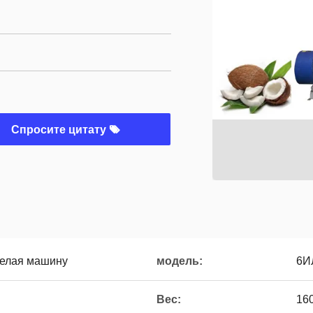
Спросите цитату
делая машину
модель:
6И
Вес:
16