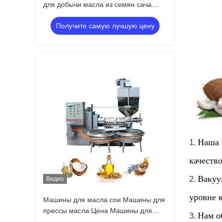
для добычи масла из семян сача
инчи Машина для прессования
Получите самую лучшую цену
масла
Наша 
1.
качество
Вакуу
2.
Видео
уровне к
Машины для масла сои Машины для
прессы масла Цена Машины для
Нам о
3.
масла арахисового канолы С 380В