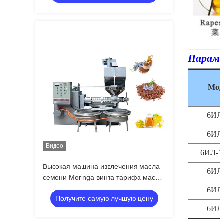
Парам
Мо
6ИЛ
6ИЛ
Видео
6ИЛ-1
Высокая машина извлечения масла
6ИЛ
семени Moringa винта тарифа масла
с фидером торта масла
6ИЛ
Получите самую лучшую цену
6ИЛ