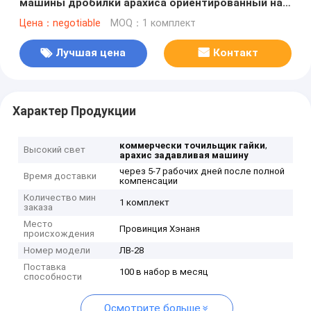
машины дробилки арахиса ориентированный на
заказчика
Цена：negotiable
MOQ：1 комплект
Лучшая цена
Контакт
Характер Продукции
,
коммерчески точильщик гайки
Высокий свет
арахис задавливая машину
через 5-7 рабочих дней после полной
Время доставки
компенсации
Количество мин
1 комплект
заказа
Место
Провинция Хэнаня
происхождения
Номер модели
ЛВ-28
Поставка
100 в набор в месяц
способности
Осмотрите больше