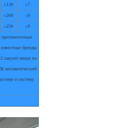
≤130
≤7
≤200
≤9
≤250
≤9
ат противоточные
 известные бренды
О2 пакуют вверх по
ЛК автоматический
систему и систему