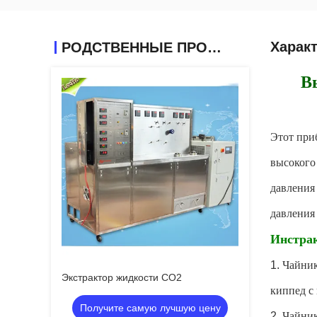
Харак
РОДСТВЕННЫЕ ПРОДУКТЫ
В
Этот при
высокого
давления
давления 
Инстрак
1.
Чайник
Экстрактор жидкости СО2
киппед с
Получите самую лучшую цену
2.
Чайник