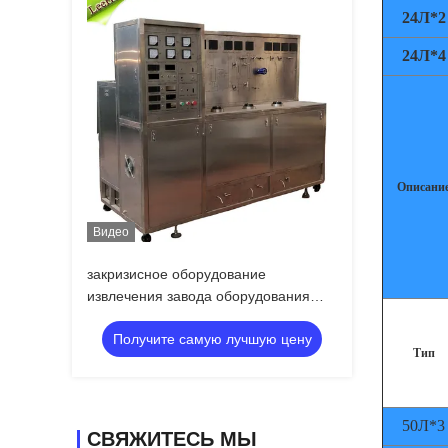
24Л*2
24Л*4
Описани
Видео
закризисное оборудование
извлечения завода оборудования
извлечения СО2 10L
Получите самую лучшую цену
Тип
50Л*3
СВЯЖИТЕСЬ МЫ