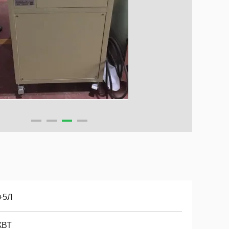
+5Л
КВТ