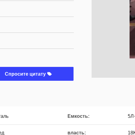
Спросите цитату
таль
Емкость:
5Л
ед
власть:
18