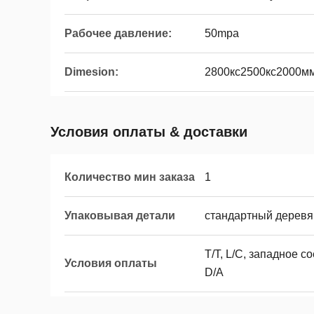
Рабочее давление:
50mpa
Dimesion:
2800кс2500кс2000м
Условия оплаты & доставки
Количество мин заказа
1
Упаковывая детали
стандартный деревя
T/T, L/C, западное с
Условия оплаты
D/A