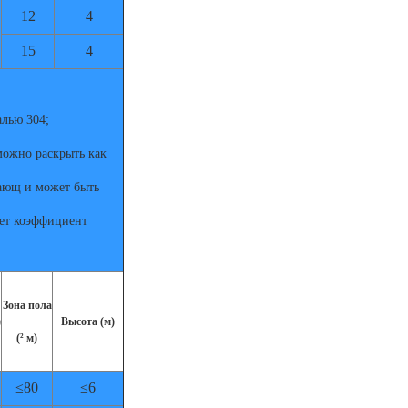
12
4
15
4
алью 304;
можно раскрыть как
хающ и может быть
ает коэффициент
Зона пола
)
Высота (м)
(² м)
≤80
≤6