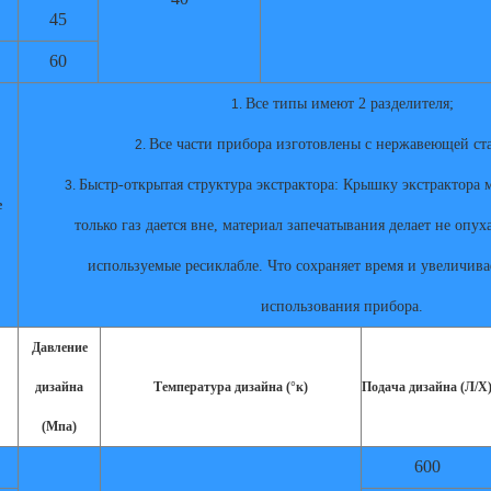
45
60
Все типы имеют 2 разделителя;
1.
Все части прибора изготовлены с нержавеющей ст
2.
Быстр-открытая структура экстрактора: Крышку экстрактора 
3.
е
только газ дается вне, материал запечатывания делает не опу
используемые ресиклабле. Что сохраняет время и увеличив
использования прибора.
Давление
дизайна
Температура дизайна (°к)
Подача дизайна (Л/Х
(Мпа)
600