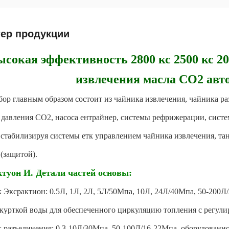
тер продукции
ысокая эффективность 2800 кс 2500 кс 2
извлечения масла СО2 авт
бор главным образом состоит из чайника извлечения, чайника р
 давления СО2, насоса ентрайнер, системы рефрижерации, сист
 стабилизируя системы етк управлением чайника извлечения, та
(защитой).
туон И. Детали частей основы:
 Эксрактион: 0.5Л, 1Л, 2Л, 5Л/50Мпа, 10Л, 24Л/40Мпа, 50-200Л/
 курткой воды для обеспеченного циркуляцию топления с регули
 разъединения: 0.3-10Л/30Мпа, 50-100Л/16-22Мпа, оборудованн