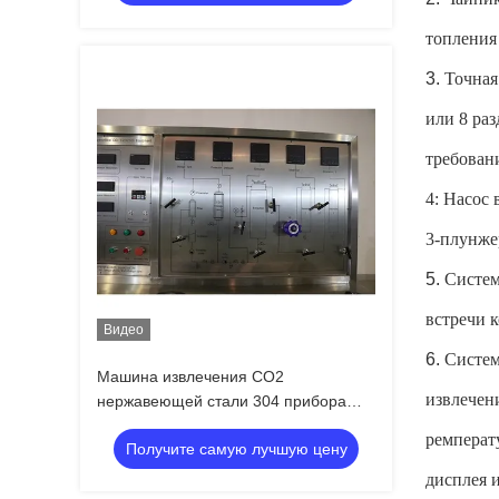
топления
3.
Точная
или 8 ра
требован
4: Насос
3-плунже
5.
Систем
встречи 
Видео
6.
Систем
Машина извлечения СО2
извлечен
нержавеющей стали 304 прибора
извлечения масла CBD
ремперат
Получите самую лучшую цену
дисплея 