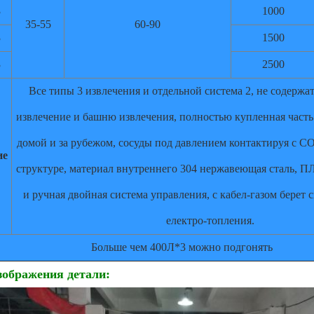
3
1000
35-55
60-90
3
1500
3
2500
Все типы 3 извлечения и отдельной система 2, не содерж
извлечение и башню извлечения, полностью купленная часть
домой и за рубежом, сосуды под давлением контактируя с С
ие
структуре, материал внутреннего 304 нержавеющая сталь, П
и ручная двойная система управления, с кабел-газом берет 
електро-топления.
Больше чем 400Л*3 можно подгонять
ображения детали: