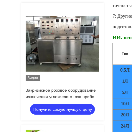
точность
7: Други
подготов
ИИ. осн
Тип
0.5Л
Видео
1Л
Закризисное розовое оборудование
5Л
извлечения углекислого газа прибора
извлечения эфирного масла
10Л
Получите самую лучшую цену
20Л
24Л