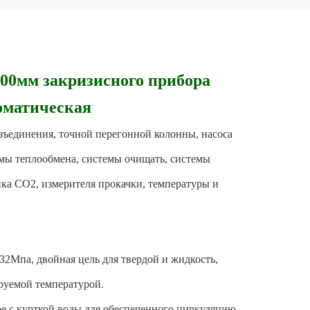
000мм закризисного прибора
оматическая
азъединения, точной перегонной колонны, насоса
емы теплообмена, системы очищать, системы
нка СО2, измерителя прокачки, температуры и
32Мпа, двойная цель для твердой и жидкость,
руемой температурой.
ое с курткой воды для обеспеченного циркуляцию