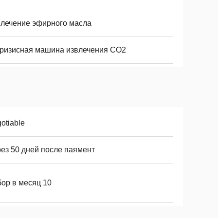
влечение эфирного масла
кризисная машина извлечения СО2
otiable
рез 50 дней после паямент
бор в месяц 10