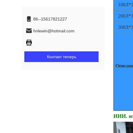
100Л*
200Л*
86--15617821227
300Л*
hnlewin@hotmail.com
Контакт теперь
Описан
ИИИ. из