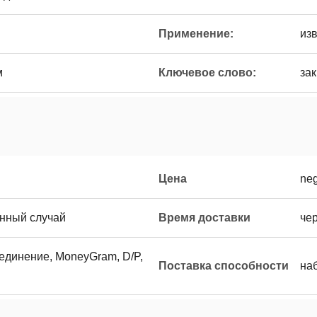
Применение:
из
м
Ключевое слово:
за
Цена
neg
нный случай
Время доставки
че
оединение, MoneyGram, D/P,
Поставка способности
на