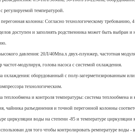
 с регулируемой температурой.
 перегонная колонна: Согласно технологическому требованию, 4 
зделов доступен и заполнять родственника может быть выбран и
ию.
 высокого давления: 20Л/40Мпа.х двух-плунжер, частотная моду
р частот-модулируя, голова насоса с системой охлаждения.
а охлаждения: оборудованный с полу-загерметизированным или
компрессора технологическим.
а теплообмена и контроля температуры: система теплообмена и 
ия, чайника разъединения и точной перегонной колонны соответ
уре циркуляции воды на степени -85 и температуре циркуляции м
использован для того чтобы контролировать ремпературе воды - 