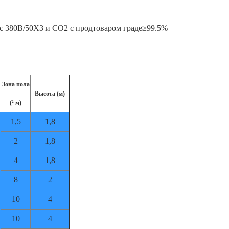
а с 380В/50ХЗ и СО2 с продтоваром граде≥99.5%
Зона пола
Высота (м)
(² м)
1,5
1,8
2
1,8
4
1,8
8
2
10
4
10
4