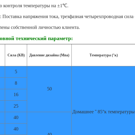
ю контроля температуры на ±1℃.
е: Поставка напряжения тока, трехфазная четырехпроводная сил
лены собственной личностью клиента.
овной технический параметр:
Сила (КВ)
Давление дизайна (Мпа)
Температура (°к)
5
8
50
16
25
Домашнее
˜
85°к температуры
40
40
40