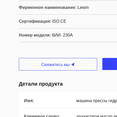
Фирменное наименование:
Lewin
Сертификация:
ISO CE
Номер модели:
6ИИ- 230А
Свяжитесь мы
Детали продукта
Имя:
машина прессы гидр
Ключевое слово:
арахисовое масло д