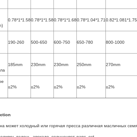
0.78*1*1.58
0.78*1*1.58
0.78*1*1.68
0.78*1.04*1.71
0.82*1.081*1.75
m)
190-260
500-650
600-750
650-780
800-1000
185mm
230mm
230mm
250mm
270mm
сла
ое
≤2%
≤2%
≤2%
≤2%
≤2%
ction
а может холодный или горячая пресса различная масличных семян,
оливку, ладонь, авокадо, солнцецвет, рапс, ect.