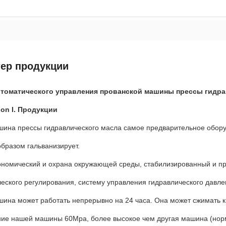
тер продукции
томатического управления прованской машины прессы гидрав
ion
I.
Продукции
шина прессы гидравлического масла самое предварительное обору
бразом гальванизирует.
кономический и охрана окружающей среды, стабилизированный и п
еского регулирования, систему управления гидравлического давле
шина может работать непрерывно на 24 часа. Она может сжимать к
ние нашей машины 60Mpa, более высокое чем другая машина (нор