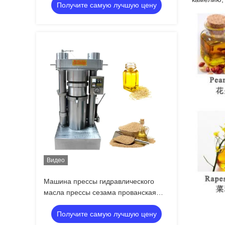
Получите самую лучшую цену
Видео
Машина прессы гидравлического
масла прессы сезама прованская
горячая подгоняет напряжение тока
Получите самую лучшую цену