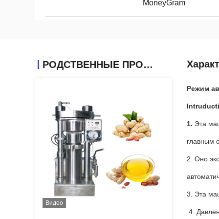
MoneyGram
Харак
РОДСТВЕННЫЕ ПРОДУКТЫ
Режим ав
Intruduct
1.
Эта ма
главным о
2. Оно э
автоматич
3. Эта ма
Видео
4. Давле