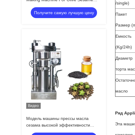
/single)
Avocado
Получите самую лучшую цену
Пакет
Размер (
Емкость
(Kg/24h)
Диаметр
торта ма
Остаточн
масло
Видео
Ряд Appli
Модель машины прессы масла
Эта машин
сезама высокой эффективности
гидравлическая
камелию, 