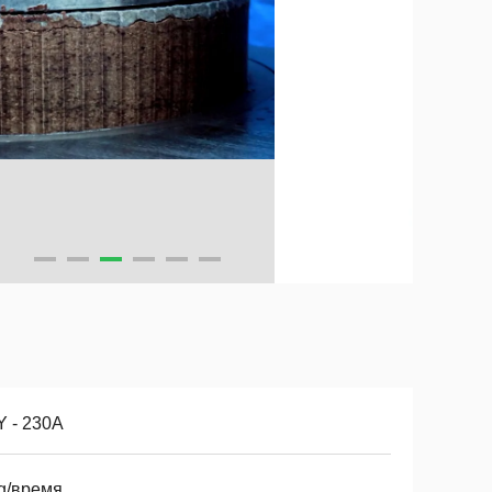
Y - 230A
kg/время