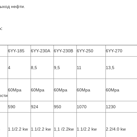
выход нефти.
:
6YY-185
6YY-230A
6YY-230B
6YY-250
6YY-270
4
8,5
9,5
11
13,5
60Mpa
60Mpa
60Mpa
60Mpa
60Mpa
ости
590
924
950
1070
1230
3
1.1/2.2 kw
1.1/2.2 kw
1,1 /2.2kw
1.1/2.2 kw
2.2/4.0 kw