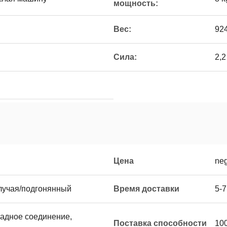
мощность:
Вес:
924
Сила:
2,
Цена
neg
лучая/подгонянный
Время доставки
5-7
западное соединение,
Поставка способности
10