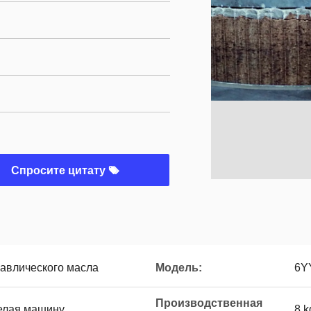
Спросите цитату
авлического масла
Модель:
6Y
Производственная
елая машину
8 