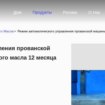
Дом
Продукты
Ролики
О Нас
го Масла
>
Режим автоматического управления прованской машины
ления прованской
го масла 12 месяца