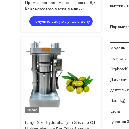
Промышленная емкость Прессер 8,5
высокий 
Кг арахисового масла машины
прессы гидравлического масла/серии
Получите самую лучшую цену
Параметр
Модель
Емкость
(kg/batch)
Давление
деятельн
Вес (kg)
Видео
Сила
(участок 
Large Size Hydraulic Type Sesame Oil
Making Machine For Olive Sesame